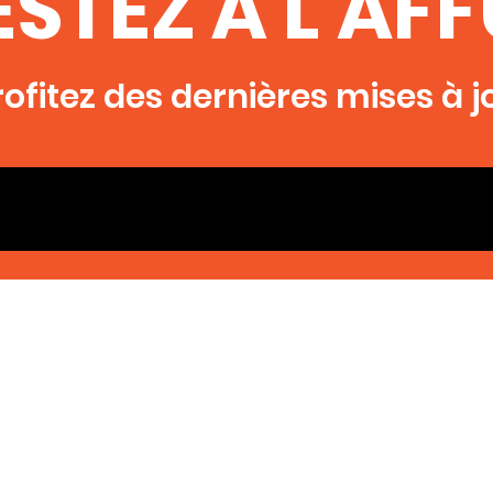
ESTEZ À L'AF
rofitez des dernières mises à j