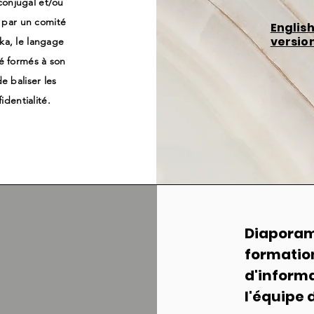
conjugal et/ou
s par un comité
Englis
versio
ka, le langage
é formés à son
e baliser les
dentialité.
Diapora
formatio
d'informa
l'équipe 