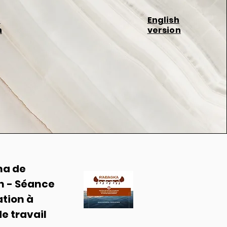
h
English
n
version
ma de
n - Séance
tion à
de travail