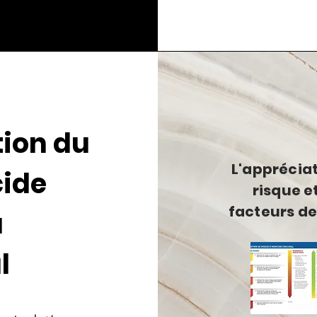
tion du
L'apprécia
cide
risque et
facteurs de
u
l