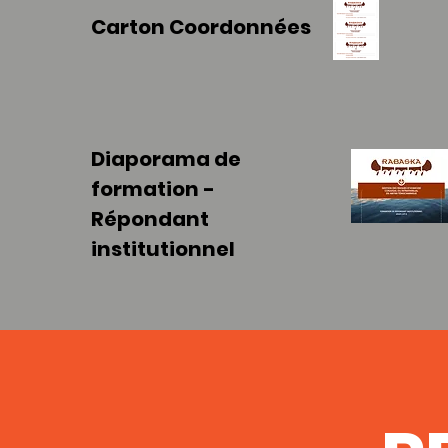
Carton Coordonnées
Diaporama de
formation -
Répondant
institutionnel