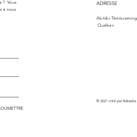
ka ? Vous
ADRESSE
s à nous
Abitibi-Témiscamin
Québec
© 2021 créé par Rabaska
SOUMETTRE