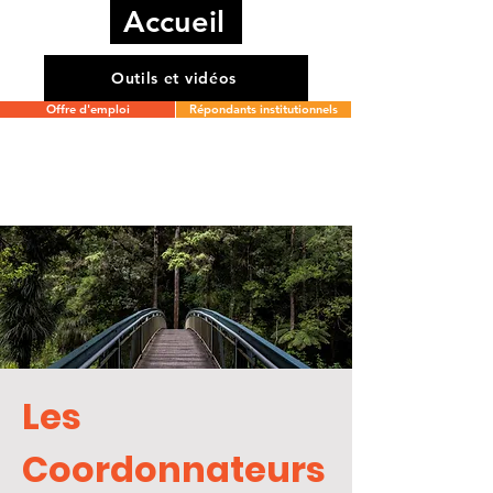
Accueil
Outils et vidéos
Offre d'emploi
Répondants institutionnels
Les
Coordonnateurs